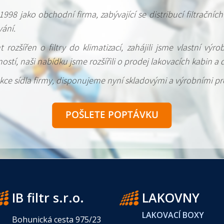
1998 jako obchodní firma, zabývající se distribucí filtrační
ání.
rozšířen o filtry do klimatizací, zahájili jsme vlastní výro
stí, naši nabídku jsme rozšířili o prodej lakovacích kabin a
ce sídla firmy, disponujeme nyní skladovými a výrobními pr
IB filtr s.r.o.
LAKOVNY
LAKOVACÍ BOXY
Bohunická cesta 975/23