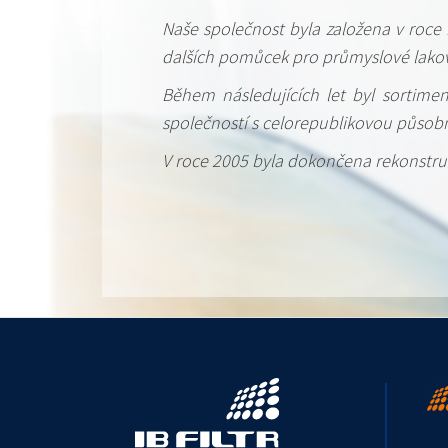
Naše společnost byla založena v roce 
dalších pomůcek pro průmyslové lakov
Během následujících let byl sortiment 
společností s celorepublikovou působno
V roce 2005 byla dokončena rekonstruk