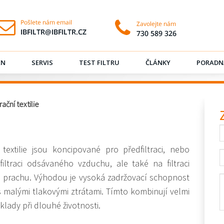
EN
SERVIS
TEST FILTRU
ČLÁNKY
PORADN
rační textilie
í textilie jsou koncipované pro předfiltraci, nebo
iltraci odsávaného vzduchu, ale také na filtraci
 prachu. Výhodou je vysoká zadržovací schopnost
 malými tlakovými ztrátami. Tímto kombinují velmi
klady při dlouhé životnosti.