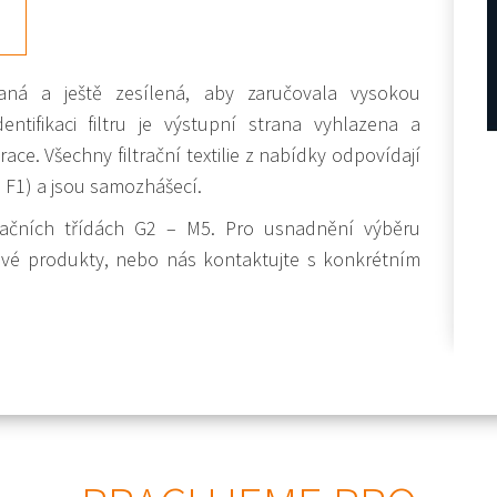
aná a ještě zesílená, aby zaručovala vysokou
ntifikaci filtru je výstupní strana vyhlazena a
race. Všechny filtrační textilie z nabídky odpovídají
F1) a jsou samozhášecí.
iltračních třídách G2 – M5. Pro usnadnění výběru
tlivé produkty, nebo nás kontaktujte s konkrétním