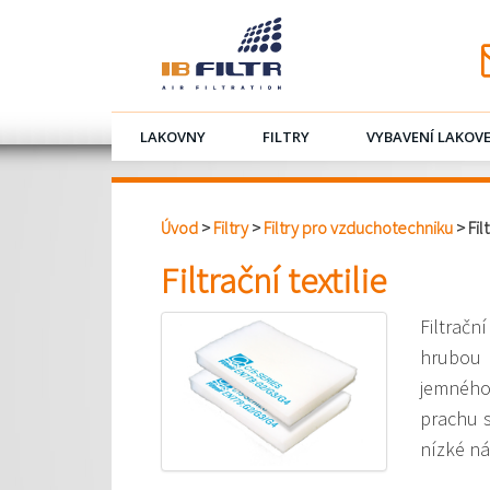
LAKOVNY
FILTRY
VYBAVENÍ LAKOV
Úvod
>
Filtry
>
Filtry pro vzduchotechniku
> Filt
Filtrační textilie
Filtračn
hrubou f
jemného
prachu s
nízké ná