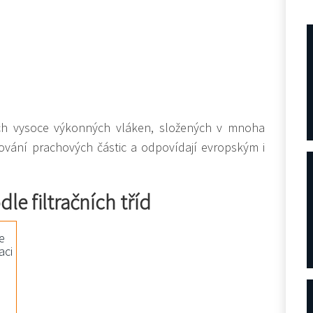
ých vysoce výkonných vláken, složených v mnoha
ycování prachových částic a odpovídají evropským i
odle filtračních tříd
ie
aci