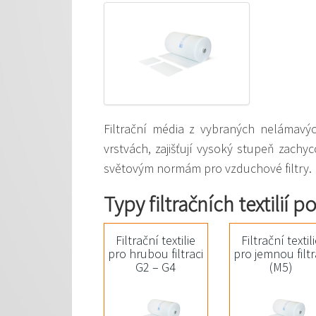
Filtrační média z vybraných nelámav
vrstvách, zajišťují vysoký stupeň zach
světovým normám pro vzduchové filtry.
Typy filtračních textilií p
Filtrační textilie
Filtrační textil
pro hrubou filtraci
pro jemnou filtr
G2 – G4
(M5)