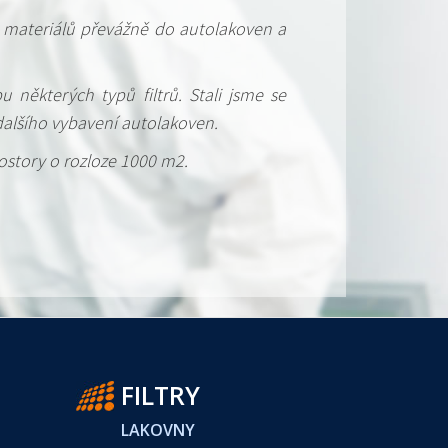
ch materiálů převážně do autolakoven a
bu některých typů filtrů. Stali jsme se
 dalšího vybavení autolakoven.
ostory o rozloze 1000 m2.
FILTRY
LAKOVNY