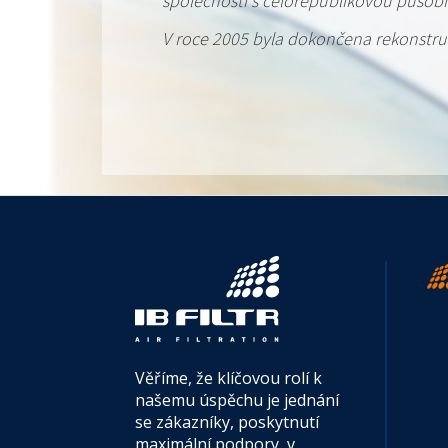
společností s celorepublikovou působno
V roce 2005 byla dokončena rekonstruk
Věříme, že klíčovou rolí k
našemu úspěchu je jednání
se zákazníky, poskytnutí
maximální podpory, v