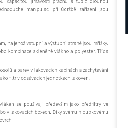
kou kapacitou jímavosti prachu a tudíž dlouhou
jednoduché manipulaci při údržbě zařízení jsou
rám, na jehož vstupní a výstupní straně jsou mřížky.
nebo kombinace skleněné vlákno a polyester. Třída
erosolů a barev v lakovacích kabinách a zachytávání
jako filtr v odsávacích jednotkách lakoven.
 vláken se používají především jako předfiltry ve
 nebo v lakovacích boxech. Díky svému hloubkovému
povrch.