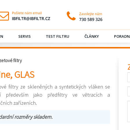
EN
SERVIS
TEST FILTRU
ČLÁNKY
PORADN
etové filtry
Line, GLAS
vé filtry ze skleněných a syntetických vláken se
jí především jako předfiltry ve větracích a
ačních zařízeních.
dardní rozměry skladem.