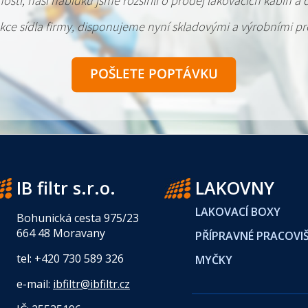
stí, naši nabídku jsme rozšířili o prodej lakovacích kabin a
ce sídla firmy, disponujeme nyní skladovými a výrobními pr
IB filtr s.r.o.
LAKOVNY
LAKOVACÍ BOXY
Bohunická cesta 975/23
664 48 Moravany
PŘÍPRAVNÉ PRACOVI
tel: +420 730 589 326
MYČKY
e-mail:
ibfiltr@ibfiltr.cz