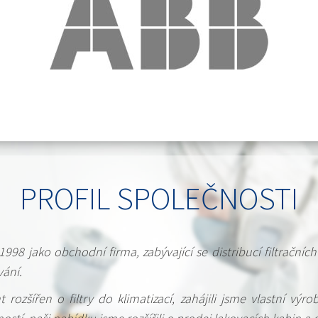
PROFIL SPOLEČNOSTI
1998 jako obchodní firma, zabývající se distribucí filtrační
ání.
rozšířen o filtry do klimatizací, zahájili jsme vlastní výro