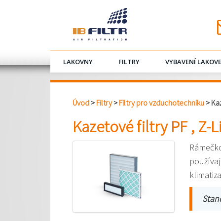
LAKOVNY
FILTRY
VYBAVENÍ LAKOV
Úvod
>
Filtry
>
Filtry pro vzduchotechniku
> Kaz
Kazetové filtry PF , Z-
Rámečko
používa
klimatiz
Stan