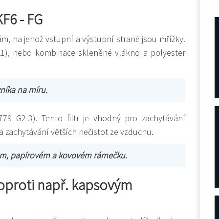
KF6 - FG
rám, na jehož vstupní a výstupní straně jsou mřížky.
(K1), nebo kombinace skleněné vlákno a polyester
íka na míru.
79 G2-3). Tento filtr je vhodný pro zachytávání
a zachytávání větších nečistot ze vzduchu.
vém, papírovém a kovovém rámečku.
 oproti např. kapsovým