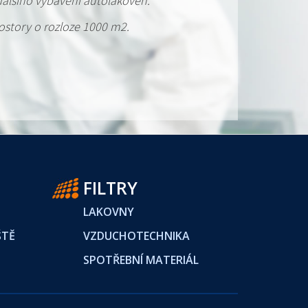
 dalšího vybavení autolakoven.
ostory o rozloze 1000 m2.
FILTRY
LAKOVNY
ŠTĚ
VZDUCHOTECHNIKA
SPOTŘEBNÍ MATERIÁL